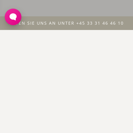
RUFEN SIE UNS AN UNTER +45 33 31 46 46 10
KURZURLAUB IN
KOPENHAGEN
Genießen Sie ein paar Tage mehr in Kopenhagen. Buchen
Sie mehr Tage und sparen Sie Geld. Wir bieten 15 % für
zweitägige Aufenthalte und 20 % für dreitägige Aufenthalte.
LESEN SIE MEHR DARÜBER